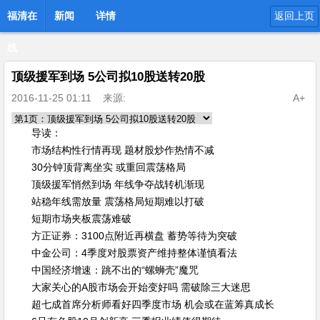
福清在
新闻
详情
返回上页
线
顶级援军到场 5公司拟10股送转20股
2016-11-25 01:11
来源:
A+
导读：
市场结构性行情再现 题材股炒作热情不减
30分钟顶背离坐实 或重回震荡格局
顶级援军悄然到场 年线争夺战转机渐现
站稳年线需放量 震荡格局短期难以打破
短期市场夹板震荡难破
方正证券：3100点附近再横盘 蓄势等待为突破
中金公司：4季度对股票资产维持整体谨慎看法
中国经济增速：跳不出的“螺蛳壳”魔咒
大家关心的A股市场会开始变好吗 需破除三大迷思
超七成首席分析师看好四季度市场 机会或在蓝筹真成长