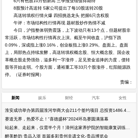
6只有色股10月创新高 三季报业绩值得期待
8股预计高送转 5家公司提出了每10股送转20股
高送转填权行情火爆 四招挑选龙头 把握6只含权股
午评：市场结构性行情再现 题材股炒作热情不减
今日，沪指整体弱势震荡，上下波动只有13个点，但题材股非
常活跃，市场结构性行情再次上演。截至午间收盘，沪指下跌
0.09%，深成指上涨0.16%，创业板指上涨0.29%。盘面上。盘面
上，局部热点持续发酵，高送转填权概念股、恒大概念股、国企改
革概念股走势强劲，溢多利一字涨停，足见资金追捧的力度，债转
股等开始走弱。个股方面，通裕重工等33只个股涨停，红阳能源跌
停。（证券时报网）
责编：
新闻
娱乐
财经
汽车
女性
淮安成功举办第四届淮河华商大会211个签约项目 总投资1486.4亿元
赛道无界，热爱不止！“喜德盛杯”2024环岛赛圆满落幕
站起来、走起来，仅需半个月！漳州这家养护院的智能康复训练设备帮了大忙
醉美黔韵 贵品入浙 首届多彩贵州非遗文化-贵品博览会